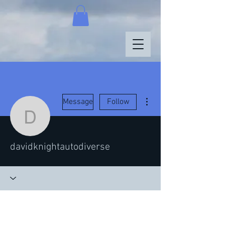
More actions
Message
Follow
davidknightautodiverse
davidknightautodiverse